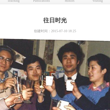
Teaching
Publications
Honors
Visiting
​往日时光
创建时间：
2015-07-10
18:25