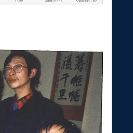
Team
Admissions
Students Life