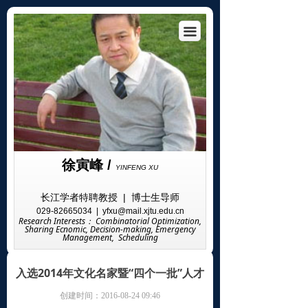
网站首页 / Home
끀
个人信息 / Personal
科学研究 / Science
教学研究 / Teaching
学术成果 / Academic
徐寅峰 /
荣誉奖励 / Honor
YINFENG XU
长江学者特聘教授 | 博士生导师
学术交流 / Academic
029-82665034 | yfxu@mail.xjtu.edu.cn
Research Interests： Combinatorial Optimization,
Sharing Ecnomic, Decision-making, Emergency
研究团队 / Team
Management, Scheduling
招生信息 / Admissions
入选2014年文化名家暨“四个一批”人才
生活剪影 / Silhouettes
创建时间：
2016-08-24
09:46